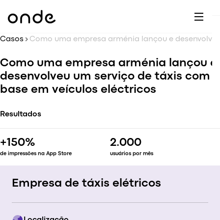
Ap
C
M
A
A
Casos
Como uma empresa arménia lançou e desenvolveu um serviço de táxis com base em veículos eléctricos
A
Cu
Su
Como uma empresa arménia lançou e
E
A
desenvolveu um serviço de táxis com
B
O
E
base em veículos eléctricos
A
C
A
Resultados
F
Vi
+150%
2.000
Ti
de impressões na App Store
usuários por mês
T
C
Empresa de táxis elétricos
Ap
vs