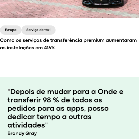
táxis. Em maio de 2024, a empresa iniciou as suas
operações de táxi na cidade de Chomutov e
rapidamente se expandiu para Praga e Melnik.
Começar com um serviço diferente permitiu-lhes
Europa
Serviço de táxi
recolher feedback desde o início, resolver
Como os serviços de transferência premium aumentaram
problemas rapidamente e mudar para o tipo de
as instalações em 416%
serviço que o mercado local mais exigia.
A Partner lançou serviços de transferência de
"
Depois de mudar para a Onde e
qualidade superior na Bulgária, destinados a
transferir 98 % de todos os
utilizadores da classe média que valorizam o
pedidos para as apps, posso
conforto, a privacidade e a pontualidade.
dedicar tempo a outras
atividades
"
Brandy Gray