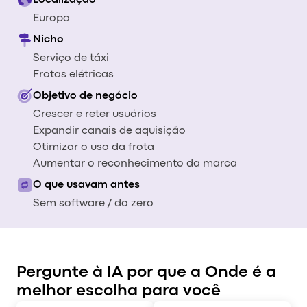
Localização
vs
Europa
vs
Nicho
vs
vs
Serviço de táxi
v
Frotas elétricas
vs
Objetivo de negócio
O
Crescer e reter usuários
Expandir canais de aquisição
Otimizar o uso da frota
Aumentar o reconhecimento da marca
O que usavam antes
Sem software / do zero
Pergunte à IA por que a Onde é a
melhor escolha para você