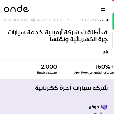
ن
نا
M
ّل
ية
لحالات
كيف أطلقت شركة أرمينية خدمة سيارات الأجرة الكهربائية ونمّتها
ب
م)
ق
يف أطلقت شركة أرمينية خدمة سيارات
ات
تج
لأجرة الكهربائية ونمّتها
نة
O
لة
ق
ر
لنتائج
ع
ات
2,000
+1
ات
 مرات الظهور في App Store
مستخدم شهريًا
ات
يا
شركة سيارات أجرة كهربائية
رن
اب
الموقع
vs