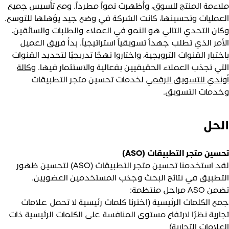
لاءمة المنتج للسوق، وأظهرت نمواً مطرداً. ومع تأسيس جميع
لعمليات وتحسينها، كانت الشركة في وضع جيد يؤهلها للتوسع.
كان التحدي التالي هو النمو في العملاء والطلبات والسائقين،
لأمر الذي تطلب جهداً تسويقياً استراتيجياً. بدأ فريق العميل
اختبار القنوات الترويجية، واختاروا نهجًا تدريجيًا لتحديد القنوات
لتي تجذب العملاء الحقيقيين بفعالية والاستثمار فيها.
وكالة
وندي للتسويق الرقمي
لخدمات تحسين متجر التطبيقات
خدمات التسويق.
لحل
حسين متجر التطبيقات (ASO)
لقد استخدمنا تحسين متجر التطبيقات (ASO) لتحسين ظهور
لتطبيق في نتائج البحث وجذب المستخدمين العضويين.
ن ASO مراحل منتظمة:
مع الكلمات الرئيسية (اخترنا كلمات رئيسية لا تحمل علامات
جارية نظرًا لارتفاع مستوى المنافسة على الكلمات الرئيسية ذات
لعلامات التجارية)