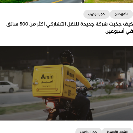
الأمريكتان
حجز الركوب
كيف جذبت شركة جديدة للنقل التشاركي أكثر من 500 سائق
ي أسبوعين
أطلق أحد الشركاء شركة للنقل التشاركي في ولاية
ماريلاند بالولايات المتحدة الأمريكية. وقد واجهت الشركة
منافسة شديدة على السائقين والعملاء، مثل شركة Lyft،
ولكنها استطاعت أن تحجز مكاناً لها في السوق من خلال
استراتيجية مدروسة وحملات تسويقية ذكية.
الشرق الأوسط
حجز الركوب