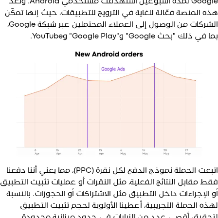
Google لمدة أسبوعين استهدفت مستخدمي Android. وتُعدّ
ذه المنصة فعّالة للغاية في الترويج للتطبيقات، حيث إنها تمكّن
الشركات من الوصول إلى العملاء المحتملين عبر شبكة Google،
 في ذلك "بحث Google" و"Google Play" وYouTube.
اتبعت الحملة نموذج الدفع لكل نقرة (PPC)، مما يعني أننا دفعنا
قط مقابل النتائج الفعلية، مثل النقرات أو عمليات تثبيت التطبيق
و الإجراءات داخل التطبيق مثل الاشتراكات أو الحجوزات. بالنسبة
هذه الحملة التجريبية، أعطينا الأولوية لحجم تثبيت التطبيق
تحقيق أقصى عدد من الزيارات في حدود ميزانية محدودة.