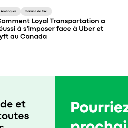
Amériques
Service de taxi
omment Loyal Transportation a
éussi à s'imposer face à Uber et
yft au Canada
En 2020, Loyal Transportation a enregistré une
augmentation de 550 % des commandes par
rapport à 2019, malgré les défis posés par la
pandémie de COVID-19. Aujourd’hui, leurs
performances commerciales continuent de
croître régulièrement d’une année sur l’autre,
de et
Pourriez
avec une hausse de 60 % des commandes en
2023 par rapport à 2022, et une croissance
toutes
moyenne de 30 % des commandes et des
prochai
clients au cours des trois dernières années.