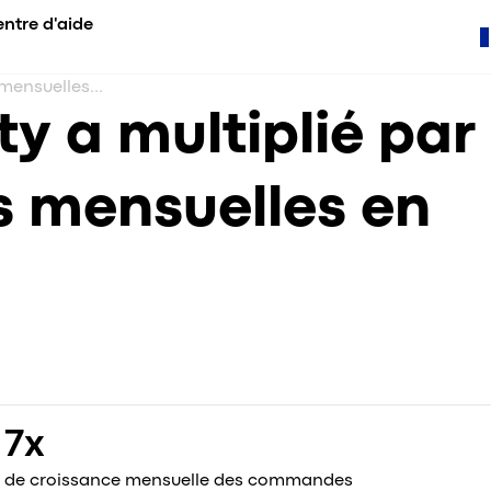
ntre d'aide
Comment Link City a multiplié par 7 ses commandes mensuelles en un an
STIQUES
DÉMIE
COMPARER
y a multiplié par
fonctionnalités
s (ex. Apprendre)
Application de VTC
vices
nements
vs. Atom Mobility
 mensuelles en
vs. Jugnoo
es de cas
vs. Taximobility
érence
vs. Yelowsoft
lérateur
vs. Zoom.taxi
vs. Autofleet
vs. iCabbi
Onde vs. Onde.Light
7x
de croissance mensuelle des commandes