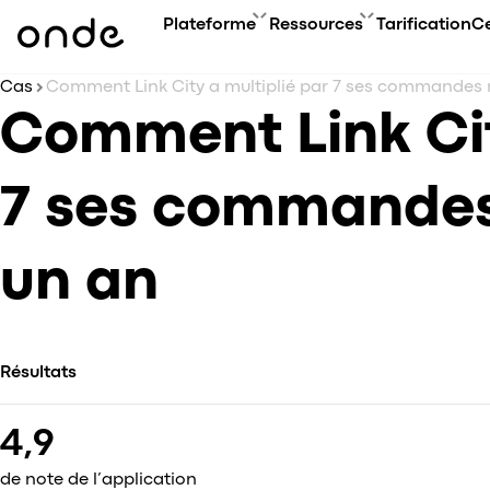
Plateforme
Ressources
Tarification
Ce
Cas
CARACTÉRI
ACA
PRODUITS
GUIDES D'ONDE
Comment Link Cit
Aperçu des 
Cour
Aperçu de la Plateforme
FAQ
Types de ser
Évé
Application Client
Contactez-nous
7 ses commandes
Technologie
Blog
Application Chauffeur
Étud
My hub
Conf
Application Opérateur
un an
Accé
Application Web
Super App
Mises à jour des produits
Onde.Light
Résultats
Agence de marketing
4,9
de note de l’application