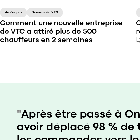
Amériques
Services de VTC
Comment une nouvelle entreprise
C
de VTC a attiré plus de 500
r
chauffeurs en 2 semaines
L
Un partenaire a lancé une entreprise de VTC
dans le Maryland, aux États-Unis. La
concurrence pour les chauffeurs et les clients
était rude, avec Lyft par exemple, mais ils ont
réussi à se faire une place sur le marché grâce
à une stratégie réfléchie et à des campagnes
"
Après être passé à On
de marketing intelligentes.
avoir déplacé 98 % de 