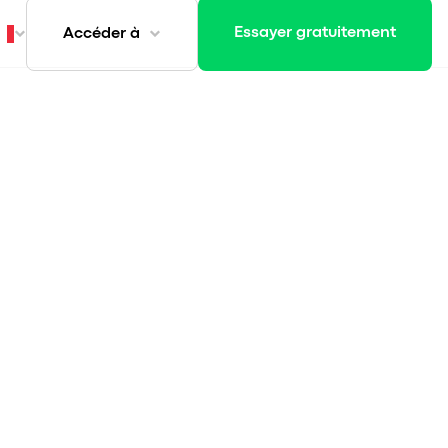
Essayer gratuitement
Accéder à