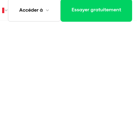
Essayer gratuitement
Accéder à