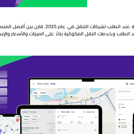
اكتشف أفضل 6 حلول برمجية عند الطلب لشركات التنقل في عا
لطلب وخدمات النقل المكوكية بناءً على الميزات والأسعار والإيج