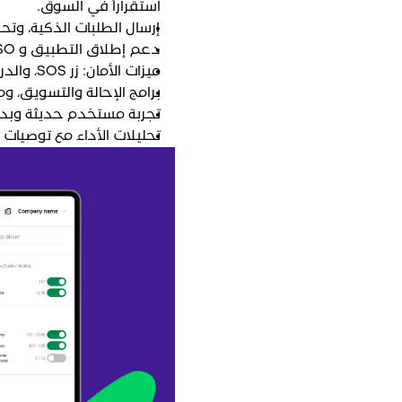
استقراراً في السوق.
إرسال الطلبات الذكية، وت
دعم إطلاق التطبيق و ASO (تحسين متجر التطبيقات) المضمن في جميع الخطط
ميزات الأمان: زر SOS، والدردشة داخل التطبيق، والتقييمات، واتباع "مشاويري
برامج الإحالة والتسويق، 
تجربة مستخدم حديثة وبدي
تحليلات الأداء مع توصيات