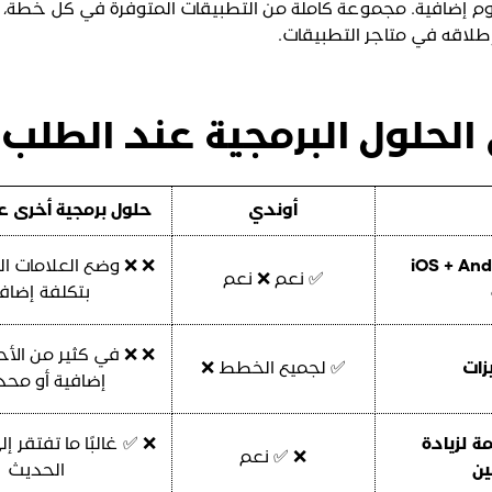
وإطلاقه في متاجر التطبيقات.
أوندي
حلول برمجية أخرى ع
بيقات iOS + Android
❌ ❌ وضع العلامات البي
✅ نعم ❌ نعم
بتكلفة إضاف
❌ ❌ في كثير من الأح
زات
✅ لجميع الخطط ❌
إضافية أو محد
 لزيادة
❌ ✅ غالبًا ما تفتقر إ
❌ ✅ نعم
ين
الحديث