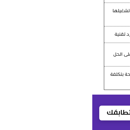
 تشغيلها
 تقنية
لى الحل
حة بتكلفة
طابقك