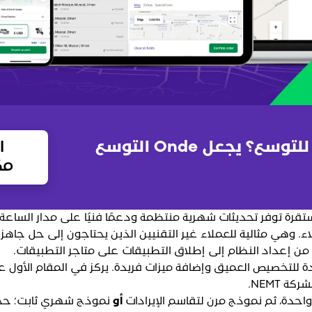
هل أنت مستعد للتوسع؟ يجعل Onde التوسع
ا
مك
 مستقرة توفر تحديثات شهرية منتظمة ودعمًا فنيًا على مدار الساعة
اء. وهي مثالية للعملاء غير التقنيين الذين يحتاجون إلى حل جاهز
، من إعداد النظام إلى إطلاق التطبيقات على متاجر التطبيقات.
لتخصيص العميق وإضافة ميزات فريدة. يركز في المقام الأول ع
ة NEMT.
واحدة، ثم نموذج مرن لتقاسم الإيرادات
أو
نموذج شهري ثابت؛ حج