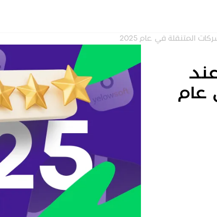
قا
تطبيقات نقل الرك
د
عند
. Atom Mobility
. Jugnoo
 عام
. Taximobility
. TaxiCaller
. Moovs
. Zoom.taxi