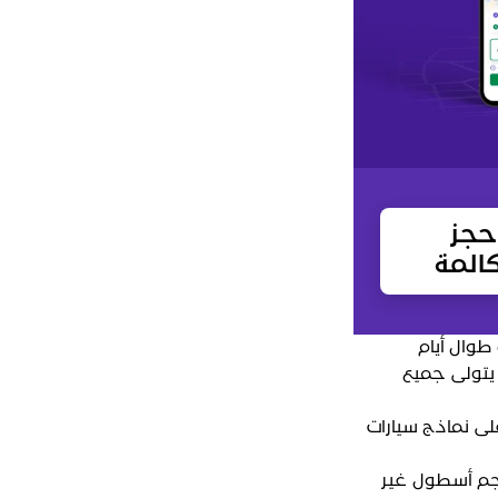
حجز
المة
 طوال أيام
 يتولى جميع
لى نماذج سيارات
م أسطول غير