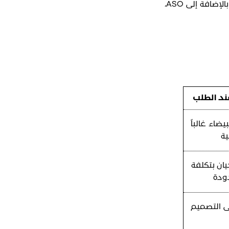
محدود متضمن. لا توجد رسوم إضافية. مجموعة كاملة من التطبيقات المتوفرة في كل خطة، بالإضافة إلى ASO،
ند الطلب
ضاء غالباً
ية
يان بتكلفة
ودة
لى التصميم