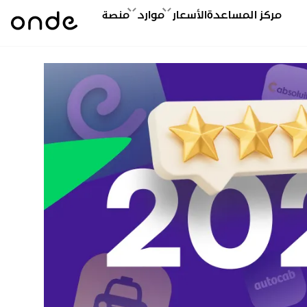
مركز المساعدة
الأسعار
موارد
منصة
رن
أكاديمية
الميزات
أدلة ONDE
المنتجات
اب
ورات (مثال: تعلم)
نظرة الميزات
الأسئلة الشائعة
نظرة المنصة
vs
فعاليات
أنواع الخدمات
اتصل بنا
تطبيق العملاء
vs
المدونة
التكنولوجيا
تطبيق السائقين
vs
دراسات الحالة
My hub
vs
مؤتمر
تطبيق المشغِّل
vs
مسرع
تطبيق الويب
vs
تطبيق فائق
تحديثات منتج
Onde.Light
وكالة تسويق