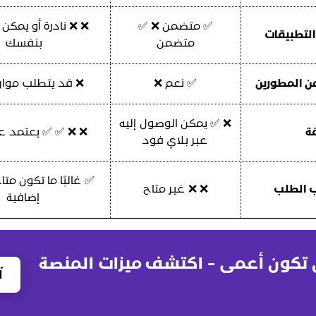
✅ متضمن ❌ ✅
❌ ❌ نادرة أو يمكن
التطبيقات
متضمن
بنفسك
من المطورين
✅ نعم ❌
❌ قد يتطلب موارد
❌ ✅ يمكن الوصول إليه
ة
❌ ❌ ✅ ✅ يعتمد ع
عبر بلاي فود
✅ غالبًا ما تكون متا
 الطلب
❌ ❌ غير متاح
إضافية
ن تكون أعمى - اكتشف ميزات المنصة
ت