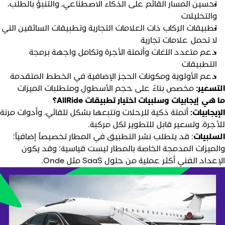
تحسين المسار القائم على الذكاء الاصطناعي، والتنبؤ بالطلب،
والتحليلات
تطبيقات الركاب ذات العلامات التجارية وتطبيقات السائقين التي
لا تحمل علامات تجارية
دعم متعدد اللغات وأتمتة الأجرة وتكامل واجهة برمجة
التطبيقات
دعم الأولوية ومكونات الحجز الإضافية في الخطط المتقدمة
لتسعير:
مخصص بناءً على حجم الأسطول ومتطلبات الميزات
ا هي إيجابيات وسلبيات اختيار تطبيقات AllRide؟
لإيجابيات:
أتمتة ذكية للرحلات وتتبعها بشكل تلقائي، وأدوات مرنة
لأجرة، وتسعير قابل للتطوير لكل مركبة.
لسلبيات
: قد يتطلب نشر التطبيق في المطار تخصيصاً إضافياً؛
الميزات المدمجة الخاصة بالمطار ليست قياسية؛ وقد يكون
إعداد الفني أكثر عملية من حلول SaaS مثل Onde.