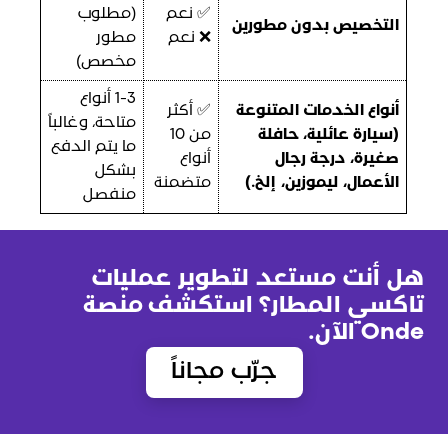
✅ نعم
(مطلوب
التخصيص بدون مطورين
❌ نعم
مطور
مخصص)
1-3 أنواع
أنواع الخدمات المتنوعة
✅ أكثر
متاحة، وغالباً
(سيارة عائلية، حافلة
من 10
ما يتم الدفع
صغيرة، درجة رجال
أنواع
بشكل
الأعمال، ليموزين، إلخ.)
متضمنة
منفصل
هل أنت مستعد لتطوير عمليات
تاكسي المطار؟ استكشف منصة
Onde الآن.
جرّب مجاناً