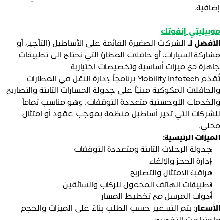
ضافية.
وبيليتي إنفوتك
لأفضل لـ
الشركات الصغيرة القائمة على الأساطيل (التأجير، أو
شاركة السيارات، أو حافلات المطار) التي تحتاج إلى تطبيقات
اهزة مع ميزات أساسية وتخصيصات اختيارية
تُقدِّم Mobility Infotech برنامجاً لإدارة النقل في المطارات
الحافلات المكوكية مبنيّاً على جدولة المسارات الثابتة والتصاريح
الخدمات اللوجستية متعددة التوقفات. وهو مناسب تماماً
لشركات التي تدير أساطيل منظمة بموجب عقود أو امتثال
حلي.
لميزات الرئيسية:
جدولة الرحلات الثابتة ومتعددة التوقفات
إدارة الحجز والإلغاء
مراقبة الامتثال والتصاريح
تطبيقات الهاتف المحمول للركاب والسائقين
أدوات المرسل مع تخطيط المسار
لأسعار
: يتم التسعير حسب الطلب بناءً على الميزات والحجم