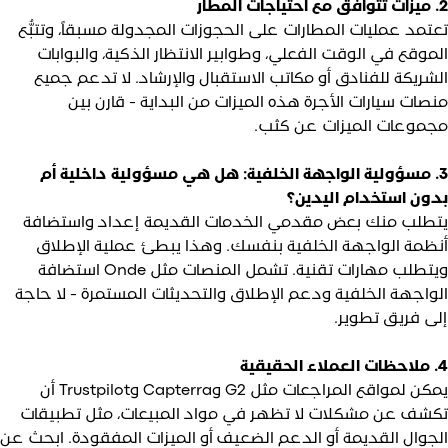
اجات المطار
عتمد عمليات المطارات على الحجوزات المجدولة مسبقاً، وتتبُّع
لموقع في الوقت الفعلي، وطوابير الانتظار الذكية، والبوابات
لشريكة للفنادق أو مكاتب الاستقبال والإرشاد. لا تدعم جميع
نصات سيارات الأجرة هذه الميزات من البداية - قارن بين
جموعات الميزات عن كثب.
3. مسؤولية الواجهة الخلفية: هل هي مسؤولية داخلية أم
دون استخدام اليدين؟
تطلب منك بعض مقدمي الخدمات القديمة إعداد واستضافة
نظمة الواجهة الخلفية بنفسك. وهذا يبطئ عملية الإطلاق
ويتطلب مهارات تقنية. تشمل المنصات مثل Onde استضافة
لواجهة الخلفية ودعم الإطلاق والتحديثات المستمرة - لا حاجة
لى فريق تطوير.
ء الحقيقية
يمكن لمواقع المراجعات مثل G2 وCapterra وTrustpilot أن
كشف عن مشكلات لا تظهر في مواد المبيعات، مثل تطبيقات
لجوال القديمة أو الدعم الضعيف أو الميزات المفقودة. ابحث عن