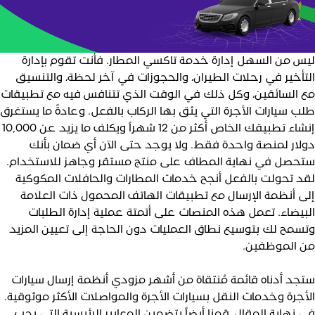
يس من السهل إدارة خدمة تاكسي المطار. فأنت تقوم بإدارة
لتأخير في رحلات الطيران، والحجوزات في آخر لحظة، والتنسيق
ع السائقين، وكل ذلك في الوقت الذي تتنافس فيه مع تطبيقات
لب سيارات الأجرة التي يثق بها الركاب بالفعل. وعادةً ما يستغرق
إنشاء تطبيقك الخاص أكثر من 12 شهراً ويكلف ما يزيد عن 10,000
ولار لمنصة واحدة فقط. ولا يوجد حتى الآن أي ضمان بأنك
تحصل في نهاية المطاف على منتج مستقر وجاهز للاستخدام.
قد تحولت بالفعل أنجح خدمات المطارات والحافلات المكوكية
لى أنظمة الإرسال مع تطبيقات الهاتف المحمول ذات العلامة
لبيضاء. تعمل هذه المنصات على أتمتة عملية إدارة الطلبات
تسمح لك بتوسيع نطاق العمليات دون الحاجة إلى تعيين المزيد
ن الموظفين.
تجد أدناه قائمة مُنتقاة من أشهر مزودي أنظمة إرسال سيارات
لأجرة وخدمات النقل بسيارات الأجرة والمواصلات الأكثر موثوقية.
ي نهاية المقال، قمنا أيضاً بتضمين المعايير الرئيسية التي يجب