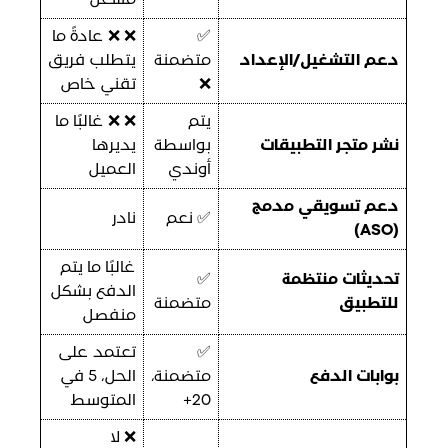
مشغل
✅
❌ ❌ عادةً ما
دعم التشغيل/الإعداد
متضمنة
يتطلب فريق
❌
تقني خاص
يتم
❌ ❌ غالبًا ما
نشر متجر التطبيقات
بواسطة
يديرها
أوندي
العميل
دعم تسويقي مدمج
✅ نعم
نادر
(ASO)
غالبًا ما يتم
تحديثات منتظمة
✅
الدفع بشكل
للتطبيق
متضمنة
منفصل
✅
تعتمد على
بوابات الدفع
متضمنة،
الحل، 5 في
20+
المتوسط
❌ لا