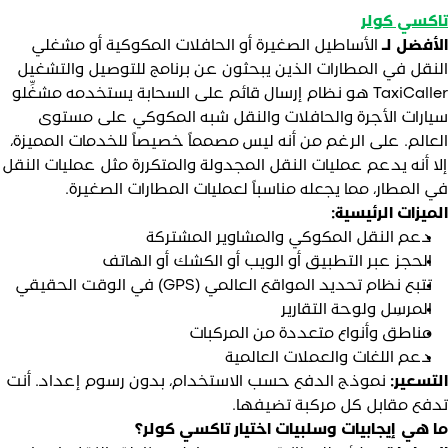
اكسي كولر
لأفضل لـ
الأساطيل الصغيرة أو الحافلات المكوكية أو مشغلي
لنقل في المطارات الذين يبحثون عن برنامج للتوصيل والتشغيل
TaxiCaller هو نظام إرسال قائم على السحابة يستخدمه مشغِّلو
يارات الأجرة والحافلات والنقل شبه المكوكي على مستوى
لعالم. على الرغم من أنه ليس مصمماً خصيصاً للخدمات المميزة،
لا أنه يدعم عمليات النقل المجدولة والمتكررة مثل عمليات النقل
ي المطار، مما يجعله مناسباً لعمليات المطارات الصغيرة.
لميزات الرئيسية:
دعم النقل المكوكي والمشاوير المشتركة
الحجز عبر التطبيق أو الويب أو الكشك أو الهاتف
تتبع نظام تحديد المواقع العالمي (GPS) في الوقت الحقيقي
المرسِل ولوحة التقارير
مناطق وأنواع متعددة من المركبات
دعم اللغات والعملات العالمية
لتسعير:
نموذج الدفع حسب الاستخدام، بدون رسوم إعداد. أنت
دفع مقابل كل مركبة تضيفها.
ا هي إيجابيات وسلبيات اختيار تاكسي كولر؟