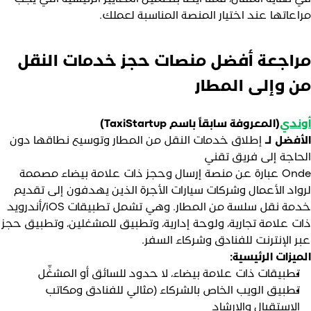
راعاتها عند اختيار المنصة المناسبة لعملك.
راجعة أفضل منصات حجز خدمات النقل
ن وإلى المطار
وندي
(المعروفة سابقاً باسم TaxiStartup)
لأفضل لـ
إطلاق خدمات النقل من المطار وتوسيع نطاقها دون
لحاجة إلى فريق تقني
Onde عبارة عن منصة إرسال وحجز ذات علامة بيضاء مصممة
رواد الأعمال وشركات سيارات الأجرة الذين يهدفون إلى تقديم
خدمة نقل سلسة من المطار. وهي تشمل تطبيقات iOS/أندرويد
ات علامة تجارية، ولوحة إدارية، وتطبيق للمشغلين، وتطبيق حجز
بر الإنترنت للفنادق وشركاء السفر.
لميزات الرئيسية:
تطبيقات ذات علامة بيضاء، لا حدود للسائق أو المشغِّل
تطبيق الويب الخاص بالشركاء (مثالي للفنادق ومكاتب
الاستقبال والإرشاد