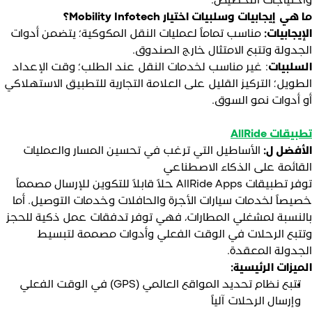
احتياجات التخصيص.
 هي إيجابيات وسلبيات اختيار Mobility Infotech؟
لإيجابيات:
مناسب تماماً لعمليات النقل المكوكية؛ يتضمن أدوات
لجدولة وتتبع الامتثال خارج الصندوق.
لسلبيات
: غير مناسب لخدمات النقل عند الطلب؛ وقت الإعداد
لطويل؛ التركيز القليل على العلامة التجارية للتطبيق الاستهلاكي
و أدوات نمو السوق.
بيقات AllRide
لأفضل ل:
الأساطيل التي ترغب في تحسين المسار والعمليات
لقائمة على الذكاء الاصطناعي
توفر تطبيقات AllRide Apps حلاً قابلاً للتكوين للإرسال مصمماً
صيصاً لخدمات سيارات الأجرة والحافلات وخدمات التوصيل. أما
النسبة لمشغلي المطارات، فهي توفر تدفقات عمل ذكية للحجز
تتبع الرحلات في الوقت الفعلي وأدوات مصممة لتبسيط
لجدولة المعقدة.
لميزات الرئيسية:
تتبع نظام تحديد المواقع العالمي (GPS) في الوقت الفعلي
وإرسال الرحلات آلياً