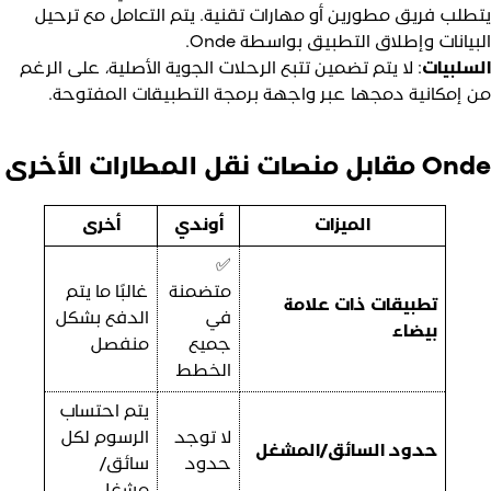
تطلب فريق مطورين أو مهارات تقنية. يتم التعامل مع ترحيل
لبيانات وإطلاق التطبيق بواسطة Onde.
لسلبيات
: لا يتم تضمين تتبع الرحلات الجوية الأصلية، على الرغم
ن إمكانية دمجها عبر واجهة برمجة التطبيقات المفتوحة.
 مقابل منصات نقل المطارات الأخرى
الميزات
أوندي
أخرى
✅
متضمنة
غالبًا ما يتم
تطبيقات ذات علامة
في
الدفع بشكل
بيضاء
جميع
منفصل
الخطط
يتم احتساب
لا توجد
الرسوم لكل
حدود السائق/المشغل
حدود
سائق/