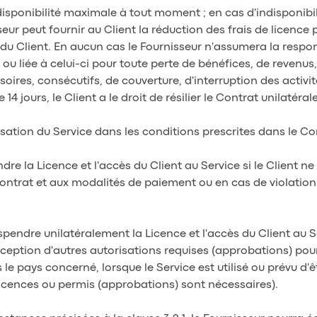
la disponibilité maximale à tout moment ; en cas d'indisponibi
eur peut fournir au Client la réduction des frais de licence
du Client. En aucun cas le Fournisseur n'assumera la respo
 ou liée à celui-ci pour toute perte de bénéfices, de revenus,
res, consécutifs, de couverture, d'interruption des activité
 14 jours, le Client a le droit de résilier le Contrat unilatéra
tilisation du Service dans les conditions prescrites dans le Co
ndre la Licence et l'accès du Client au Service si le Client n
trat et aux modalités de paiement ou en cas de violation 
uspendre unilatéralement la Licence et l'accès du Client au Ser
eption d'autres autorisations requises (approbations) pour l
 le pays concerné, lorsque le Service est utilisé ou prévu d'
 licences ou permis (approbations) sont nécessaires).