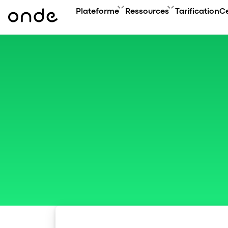
Plateforme
Ressources
Tarification
Ce
CARACTÉRI
ACA
PRODUITS
GUIDES D'ONDE
Aperçu des 
Cour
Aperçu de la Plateforme
FAQ
Types de ser
Évé
Application Client
Contactez-nous
Technologie
Blog
Application Chauffeur
Étud
My hub
Conf
Application Opérateur
Accé
Application Web
Super App
Mises à jour des produits
Onde.Light
Agence de marketing