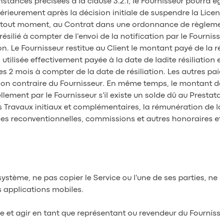
stances précisées à la clause 3.2.1, le Fournisseur pourra 
térieurement après la décision initiale de suspendre la Licen
 à tout moment, au Contrat dans une ordonnance de règlemen
ilié à compter de l'envoi de la notification par le Fournisse
on. Le Fournisseur restitue au Client le montant payé de la
utilisée effectivement payée à la date de ladite résiliatio
les 2 mois à compter de la date de résiliation. Les autres p
ion contraire du Fournisseur. En même temps, le montant d
llement par le Fournisseur s'il existe un solde dû au Presta
s Travaux initiaux et complémentaires, la rémunération de l
 reconventionnelles, commissions et autres honoraires et
système, ne pas copier le Service ou l'une de ses parties, 
s applications mobiles.
de et agir en tant que représentant ou revendeur du Fournis