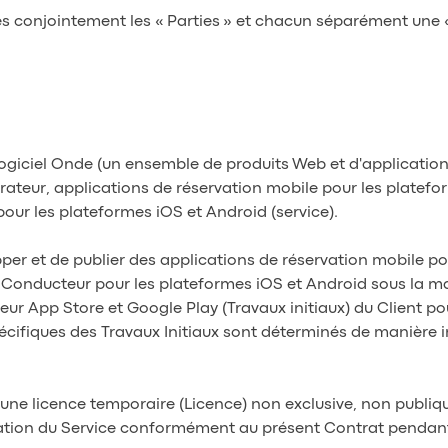
és conjointement les « Parties » et chacun séparément une «
u logiciel Onde (un ensemble de produits Web et d'applicatio
rateur, applications de réservation mobile pour les platefo
ur les plateformes iOS et Android (service).
pper et de publier des applications de réservation mobile po
 Conducteur pour les plateformes iOS et Android sous la ma
ur App Store et Google Play (Travaux initiaux) du Client p
 spécifiques des Travaux Initiaux sont déterminés de manière
r une licence temporaire (Licence) non exclusive, non publi
lisation du Service conformément au présent Contrat pendan