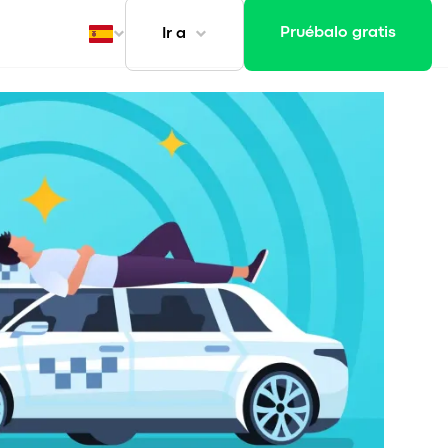
Pruébalo gratis
Ir a
ansporte
t