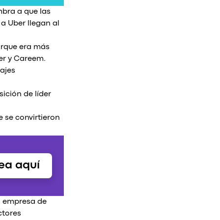
mbra a que las
a Uber llegan al
orque era más
ber y Careem.
iajes
ición de líder
 se convirtieron
ea aquí
na empresa de
ctores