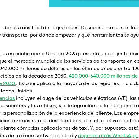
ber es más fácil de lo que crees. Descubre cuáles son las
de transporte, por dónde empezar y qué herramientas te ay
jes en coche como Uber en 2025 presenta un conjunto úni
ue el mercado mundial de los servicios de transporte en co
243.000 millones de dólares en los últimos años a entre 4
ncipios de la década de 2030.
420.000-640.000 millones de 
e 2030.
. Esto se aplica a la mayoría de las regiones, inclui
Estados Unidos.
dencias
incluyen el auge de los vehículos eléctricos (VE), las
scooters y las e-bikes, y la integración de la inteligencia ar
y la personalización de la experiencia del cliente. Las emp
cios a zonas rurales desatendidas, con el objetivo de ofre
diante cómodas aplicaciones de taxi. Y, por supuesto, est
os de taxi con software de taxi y
dejando atrás WhatsApp y