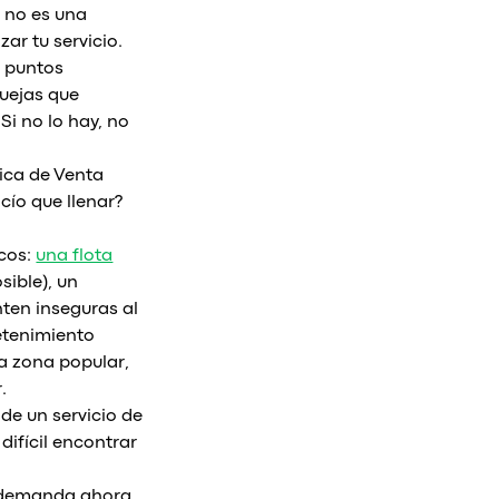
o no es una
ar tu servicio.
s puntos
quejas que
i no lo hay, no
.
ica de Venta
cío que llenar?
icos:
una flota
sible), un
ten inseguras al
etenimiento
na zona popular,
.
de un servicio de
difícil encontrar
en demanda ahora