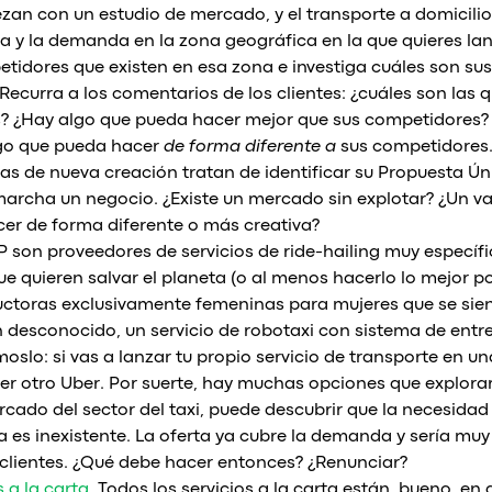
zan con un estudio de mercado, y el transporte a domicili
ta y la demanda en la zona geográfica en la que quieres lanz
etidores que existen en esa zona e investiga cuáles son su
ecurra a los comentarios de los clientes: ¿cuáles son las 
? ¿Hay algo que pueda hacer mejor que sus competidores? S
lgo que pueda hacer
de forma diferente a
sus competidores
as de nueva creación tratan de identificar su Propuesta Ún
archa un negocio. ¿Existe un mercado sin explotar? ¿Un va
er de forma diferente o más creativa?
 son proveedores de servicios de ride-hailing muy específ
ue quieren salvar el planeta (o al menos hacerlo lo mejor po
ductoras exclusivamente femeninas para mujeres que se sien
n desconocido, un servicio de robotaxi con sistema de entr
lo: si vas a lanzar tu propio servicio de transporte en u
er otro Uber. Por suerte, hay muchas opciones que explorar
cado del sector del taxi, puede descubrir que la necesidad 
a es inexistente. La oferta ya cubre la demanda y sería muy 
lientes. ¿Qué debe hacer entonces? ¿Renunciar?
s a la carta
. Todos los servicios a la carta están, bueno, 