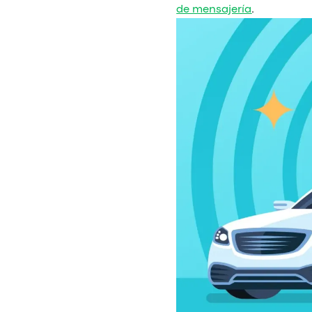
de mensajería
.