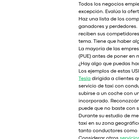
Todos los negocios empie
excepción. Evalúa la ofer
Haz una lista de los comp
ganadores y perdedores. R
reciben sus competidores
tema. Tiene que haber a
La mayoría de las empres
(PUE) antes de poner en m
¿Hay algo que puedas hac
Los ejemplos de estas USP
Tesla
dirigida a clientes q
servicio de taxi con con
subirse a un coche con u
incorporado. Reconozcámos
puede que no baste con s
Durante su estudio de mer
taxi en su zona geográfic
tanto conductores como c
Considerar otros
servicio