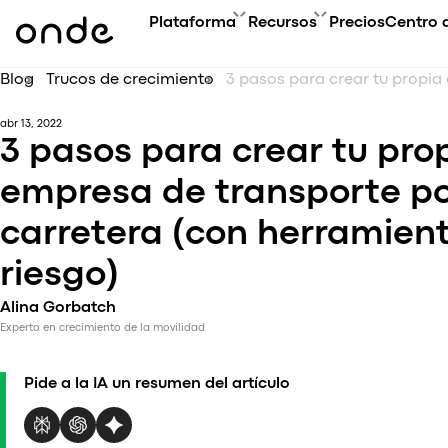
Plataforma
Recursos
Precios
Centro 
Blog
Trucos de crecimiento
A
PRODUCTOS
GUÍAS DE ONDE
abr 13, 2022
Cu
Resumen de la plataforma
FAQ
3 pasos para crear tu pro
Ev
Aplicación del Cliente
Glosario
Bl
empresa de transporte p
Aplicación del Conductor
Contáctanos
Es
My hub
carretera (con herramient
Co
Aplicación para Operadores
Ac
Aplicación Web
riesgo)
Super App
Alina Gorbatch
Actualizaciones de productos
Experto en crecimiento de la movilidad
Onde.Light
Agencia de marketing
Pide a la IA un resumen del artículo