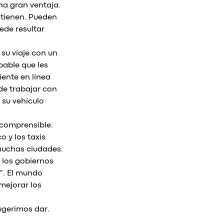
na gran ventaja.
o tienen. Pueden
ede resultar
 su viaje con un
bable que les
iente en línea
de trabajar con
r su vehículo
 comprensible.
o y los taxis
muchas ciudades.
 los gobiernos
g". El mundo
mejorar los
ugerimos dar.