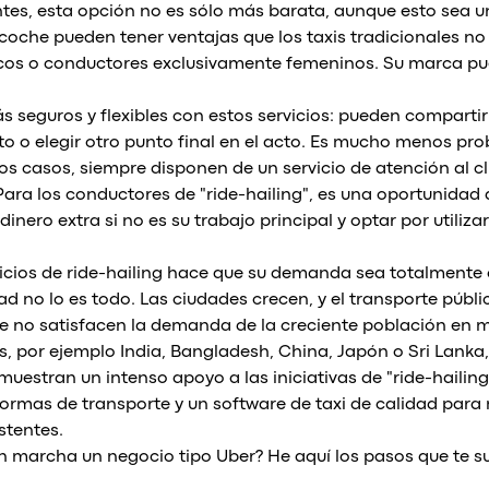
ntes, esta opción no es sólo más barata, aunque esto sea u
n coche pueden tener ventajas que los taxis tradicionales n
icos o conductores exclusivamente femeninos. Su marca pu
ás seguros y flexibles con estos servicios: pueden compartir
to o elegir otro punto final en el acto. Es mucho menos pro
los casos, siempre disponen de un servicio de atención al cl
Para los conductores de "ride-hailing", es una oportunidad 
dinero extra si no es su trabajo principal y optar por utiliza
icios de ride-hailing hace que su demanda sea totalmente
 no lo es todo. Las ciudades crecen, y el transporte públic
e no satisfacen la demanda de la creciente población en 
, por ejemplo India, Bangladesh, China, Japón o Sri Lanka,
 muestran un intenso apoyo a las iniciativas de "ride-hailin
ormas de transporte y un software de taxi de calidad para 
stentes.
 marcha un negocio tipo Uber? He aquí los pasos que te s