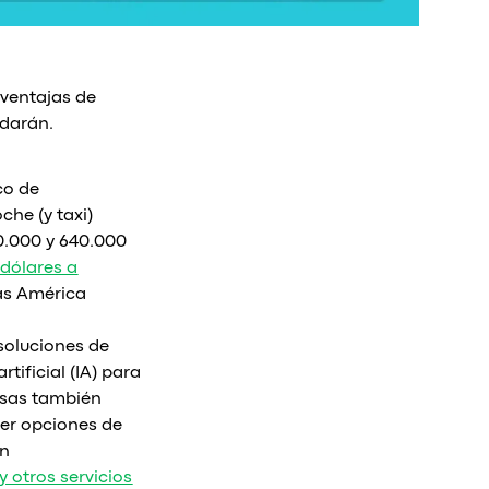
 ventajas de
udarán.
co de
che (y taxi)
20.000 y 640.000
dólares a
das América
 soluciones de
tificial (IA) para
resas también
cer opciones de
án
 otros servicios