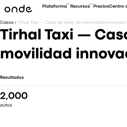
Plataforma
Recursos
Precios
Centro 
Casos
Tirhal Taxi — Caso de éxito de movilidad innovado
A
PRODUCTOS
GUÍAS DE ONDE
Tirhal Taxi — Cas
Cu
Resumen de la plataforma
FAQ
Ev
Aplicación del Cliente
Glosario
movilidad innov
Bl
Aplicación del Conductor
Contáctanos
Es
My hub
Co
Aplicación para Operadores
Ac
Aplicación Web
Resultados
Super App
Actualizaciones de productos
2,000
Onde.Light
Agencia de marketing
autos