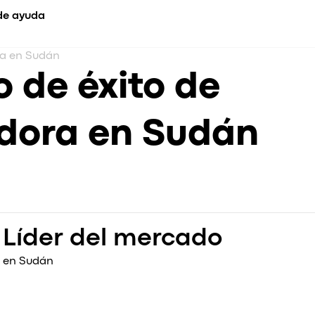
de ayuda
ra en Sudán
CADEMIA
CARACTERÍSTICAS
COMPARAR
o de éxito de
rsos (p. ej., Aprender)
Resumen de funciones
Aplicaciones de tr
entos
Tipos de servicio
compartido
adora en Sudán
og
Tecnología
vs. Atom Mobility
tudios de caso
vs. Jugnoo
nferencia
vs. Taximobility
eleradora
vs. Yelowsoft
vs. Moovs
vs. Autocab
vs. Autofleet
Líder del mercado
Onde vs. Onde.Ligh
en Sudán