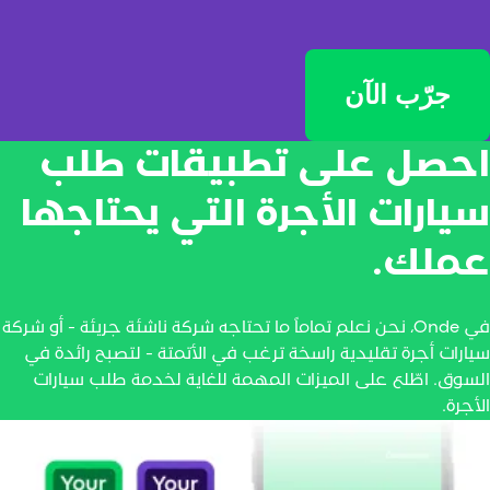
vs
vs
vs
جرّب الآن
v
vs
حصل على تطبيقات طلب
يارات الأجرة التي يحتاجها
ملك.
في Onde، نحن نعلم تماماً ما تحتاجه شركة ناشئة جريئة - أو شركة
يارات أجرة تقليدية راسخة ترغب في الأتمتة - لتصبح رائدة في
لسوق. اطّلع على الميزات المهمة للغاية لخدمة طلب سيارات
لأجرة.