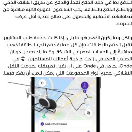
لدفع بما في ذلك الدفع نقداً، والدفع عن طريق الهاتف الذكي،
بالطبع الدفع بالبطاقة. يحب السائقون الفوترة الآلية مباشرةً من
طاقاتهم الائتمانية والحصول على مبالغ نقدية أقل عرضة
لسرقة.
لكن ربما يكون الأهم هو ما يلي: إذا كانت خدمة طلب المشاوير
قبل الدفع بالبطاقات، فإن كل عملية دفع تتم بالبطاقة تذهب
باشرةً إلى الحساب المصرفي للشركة. وكلما زاد معدل دوران
لحساب المصرفي، زادت جاذبية أعمالك للمستثمرين. 🤓 في
Onde، نحرص في Onde على أن يقبل تطبيقك لخدمات النقل
لتشاركي جميع أنواع المدفوعات التي يمكن للمرء أن يفكر فيها.