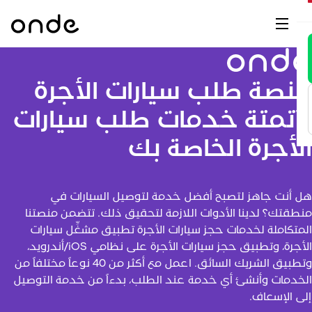
ن
نا
M
ّل
ية
ب
م)
ق
نصة طلب سيارات الأجرة
ات
تج
نة
O
أتمتة خدمات طلب سيارات
لة
ق
ر
لأجرة الخاصة بك
ع
ات
ات
ل أنت جاهز لتصبح أفضل خدمة لتوصيل السيارات في
ات
نطقتك؟ لدينا الأدوات اللازمة لتحقيق ذلك. تتضمن منصتنا
يا
لمتكاملة لخدمات حجز سيارات الأجرة تطبيق مشغِّل سيارات
الأجرة، وتطبيق حجز سيارات الأجرة على نظامي iOS/أندرويد،
رن
وتطبيق الشريك السائق. اعمل مع أكثر من 40 نوعاً مختلفاً من
لخدمات وأنشئ أي خدمة عند الطلب، بدءاً من خدمة التوصيل
اب
لى الإسعاف.
vs