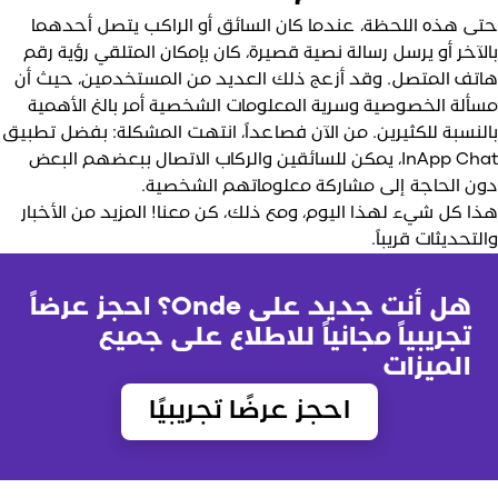
تى هذه اللحظة، عندما كان السائق أو الراكب يتصل أحدهما
الآخر أو يرسل رسالة نصية قصيرة، كان بإمكان المتلقي رؤية رقم
اتف المتصل. وقد أزعج ذلك العديد من المستخدمين، حيث أن
سألة الخصوصية وسرية المعلومات الشخصية أمر بالغ الأهمية
النسبة للكثيرين. من الآن فصاعداً، انتهت المشكلة: بفضل تطبيق
InApp Chat، يمكن للسائقين والركاب الاتصال ببعضهم البعض
ون الحاجة إلى مشاركة معلوماتهم الشخصية.
ذا كل شيء لهذا اليوم، ومع ذلك، كن معنا! المزيد من الأخبار
التحديثات قريباً.
هل أنت جديد على Onde؟ احجز عرضاً
تجريبياً مجانياً للاطلاع على جميع
الميزات
احجز عرضًا تجريبيًا