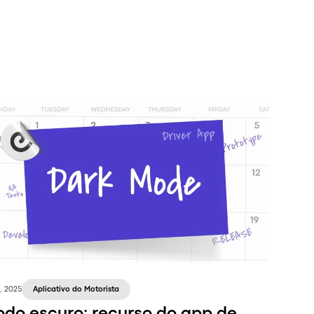
, 2025
Aplicativo do Motorista
do escuro: recurso do app de