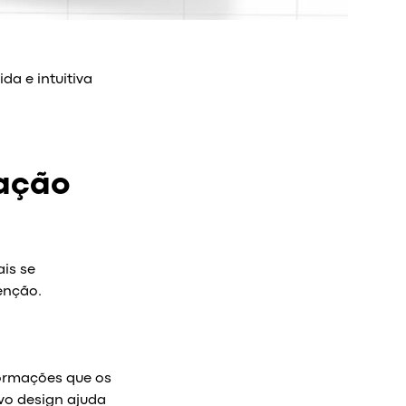
da e intuitiva
cação
is se
enção.
formações que os
vo design ajuda