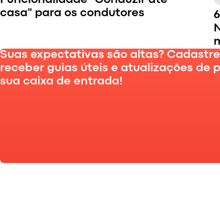
casa" para os condutores
6
N
m
Suas expectativas são altas? Cadastr
receber guias úteis e atualizações de 
Aumente a fidelidade dos condutores com a
sua caixa de entrada!
funcionalidade "Conduzir até casa". A
funcionalidade "Conduzir até casa" permite
que os condutores recebam apenas
encomendas que os aproximem do seu destino
de origem.