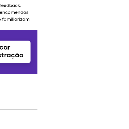
 feedback.
s encomendas
e familiarizam
car
tração