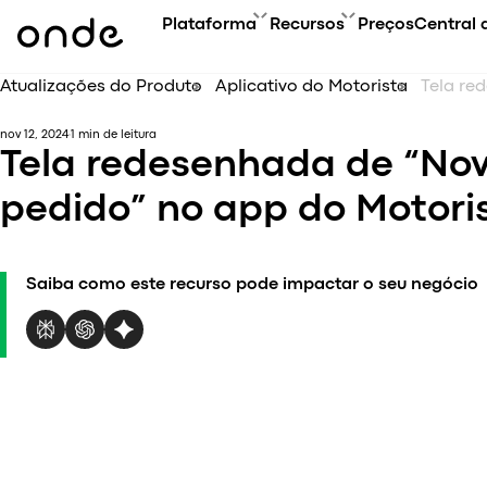
Plataforma
Recursos
Preços
Central 
Atualizações do Produto
Aplicativo do Motorista
Tela re
FUN
ACA
PRODUTOS
GUIAS DA ONDE
nov 12, 2024
1 min de leitura
Visão
Curs
Visão da plataforma
FAQ
Tela redesenhada de “No
Tipos
Even
Aplicação para Clientes
Contate-nos
Tecno
Blog
pedido” no app do Motori
Aplicativo do Motorista
Estu
My hub
Conf
Aplicativo do Operador
Acel
Saiba como este recurso pode impactar o seu negócio
Aplicativo Web
Super Aplicativo
Actualizações de Produtos
Onde.Light
Agência de marketing