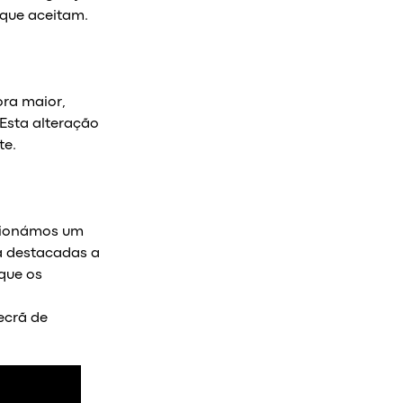
que aceitam.
ra maior,
Esta alteração
te.
icionámos um
ra destacadas a
 que os
ecrã de