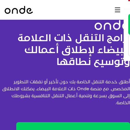
ن
نا
M
ّل
ية
ب
م)
ق
رامج التنقل ذات العلامة
ات
تج
نة
O
لبيضاء لإطلاق أعمالك
لة
ق
ر
توسيع نطاقها
ع
ات
ات
طلق خدمة التنقل الخاصة بك دون تأخير أو نفقات التطوير
ات
المخصص. مع منصة Onde ذات العلامة البيضاء، يمكنك الانطلاق
يا
لى السوق بسرعة وتنمية أعمال التنقل التنافسية بشروطك
لخاصة.
رن
اب
vs