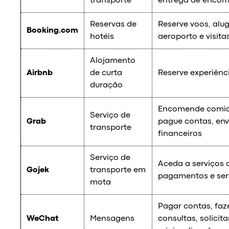
transporte
entrega de encome
Reservas de
Reserve voos, alug
Booking.com
hotéis
aeroporto e visita
Alojamento
Airbnb
de curta
Reserve experiênci
duração
Encomende comid
Serviço de
Grab
pague contas, env
transporte
financeiros
Serviço de
Aceda a serviços d
Gojek
transporte em
pagamentos e ser
mota
Pagar contas, faz
WeChat
Mensagens
consultas, solicit