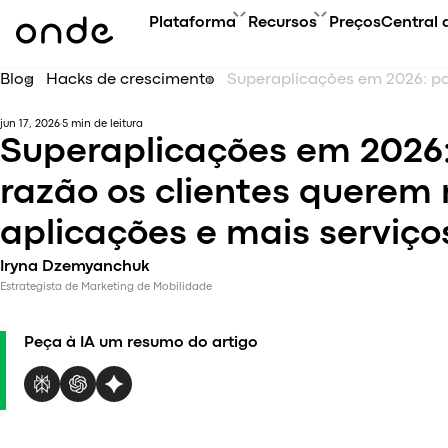
Plataforma
Recursos
Preços
Central 
Blog
Hacks de crescimento
FUN
ACA
PRODUTOS
GUIAS DA ONDE
jun 17, 2026
5 min de leitura
Visão
Curs
Visão da plataforma
FAQ
Superaplicações em 2026:
Tipos
Even
Aplicação para Clientes
Contate-nos
Tecno
Blog
razão os clientes querem
Aplicativo do Motorista
Estu
My hub
aplicações e mais serviço
Conf
Aplicativo do Operador
Acel
Aplicativo Web
Iryna Dzemyanchuk
Super Aplicativo
Estrategista de Marketing de Mobilidade
Actualizações de Produtos
Onde.Light
Peça à IA um resumo do artigo
Agência de marketing