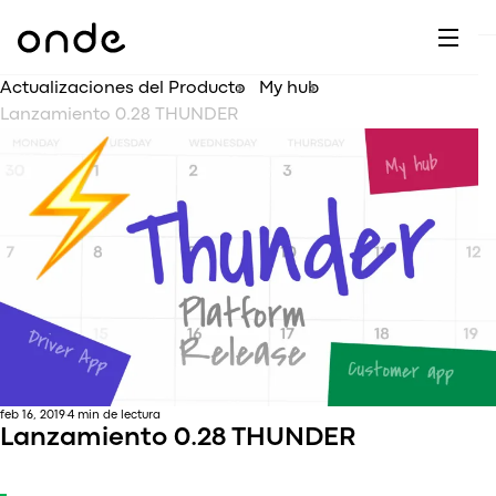
A
Gl
M
C
A
Actualizaciones del Producto
My hub
A
A
Lanzamiento 0.28 THUNDER
S
Cu
A
E
O
B
A
Es
C
C
A
R
Ti
T
C
feb 16, 2019
4 min de lectura
Lanzamiento 0.28 THUNDER
A
vs