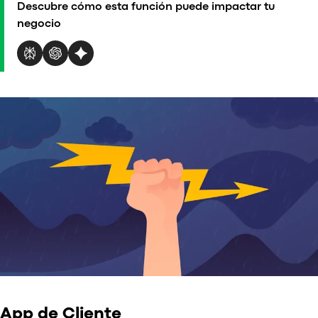
Descubre cómo esta función puede impactar tu
vs
negocio
vs
vs
v
v
vs
O
App de Cliente