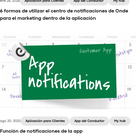
ene 26, 2026
Aplicación para Clientes
App del Conductor
My hub
6 formas de utilizar el centro de notificaciones de Onde
para el marketing dentro de la aplicación
Learn how your taxi business can use Onde app
notifications to engage users, run promotions,
partner with brands, and collect feedback.
ago 20, 2025
Aplicación para Clientes
App del Conductor
My hub
Función de notificaciones de la app