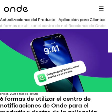
A
Gl
M
C
A
Actualizaciones del Producto
Aplicación para Clientes
A
A
6 formas de utilizar el centro de notificaciones de Onde para el marketing dentro de la aplicación
S
Cu
A
E
O
B
A
Es
C
C
A
R
Ti
T
C
ene 26, 2026
3 min de lectura
6 formas de utilizar el centro de
A
notificaciones de Onde para el
vs