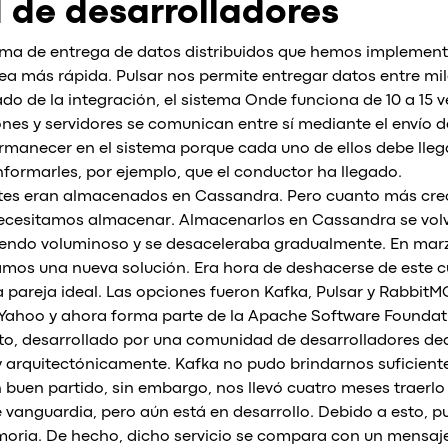
de desarrolladores
ema de entrega de datos distribuidos que hemos implemen
ea más rápida. Pulsar nos permite entregar datos entre mil
do de la integración, el sistema Onde funciona de 10 a 15 
nes y servidores se comunican entre sí mediante el envío 
manecer en el sistema porque cada uno de ellos debe llega
informarles, por ejemplo, que el conductor ha llegado.
tes eran almacenados en Cassandra. Pero cuanto más cre
ecesitamos almacenar. Almacenarlos en Cassandra se volv
viendo voluminoso y se desaceleraba gradualmente. En ma
mos una nueva solución. Era hora de deshacerse de este cu
areja ideal. Las opciones fueron Kafka, Pulsar y RabbitM
 Yahoo y ahora forma parte de la Apache Software Foundat
to, desarrollado por una comunidad de desarrolladores de
y arquitectónicamente. Kafka no pudo brindarnos suficient
n buen partido, sin embargo, nos llevó cuatro meses traerlo
e vanguardia, pero aún está en desarrollo. Debido a esto, p
moria. De hecho, dicho servicio se compara con un mensaj