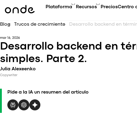
Plataforma
Recursos
Precios
Centro 
Blog
Trucos de crecimiento
Desarrollo backend en términ
A
PRODUCTOS
GUÍAS DE ONDE
mar 16, 2026
Cu
Resumen de la plataforma
FAQ
Desarrollo backend en té
Ev
Aplicación del Cliente
Glosario
Bl
simples. Parte 2.
Aplicación del Conductor
Contáctanos
Es
My hub
Julia Alexeenko
Co
Aplicación para Operadores
Copywriter
Ac
Aplicación Web
Super App
Pide a la IA un resumen del artículo
Actualizaciones de productos
Onde.Light
Agencia de marketing