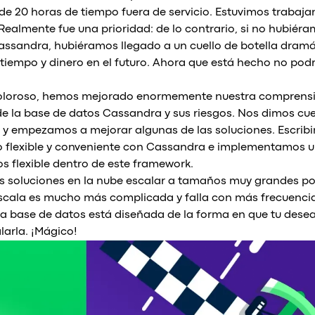
de 20 horas de tiempo fuera de servicio. Estuvimos trabaja
. Realmente fue una prioridad: de lo contrario, si no hubié
Cassandra, hubiéramos llegado a un cuello de botella dramá
e tiempo y dinero en el futuro. Ahora que está hecho no po
doloroso, hemos mejorado enormemente nuestra comprensi
e la base de datos Cassandra y sus riesgos. Nos dimos cue
y empezamos a mejorar algunas de las soluciones. Escrib
o flexible y conveniente con Cassandra e implementamos 
s flexible dentro de este framework.
as soluciones en la nube escalar a tamaños muy grandes p
escala es mucho más complicada y falla con más frecuenci
 base de datos está diseñada de la forma en que tu deseas
arla. ¡Mágico!