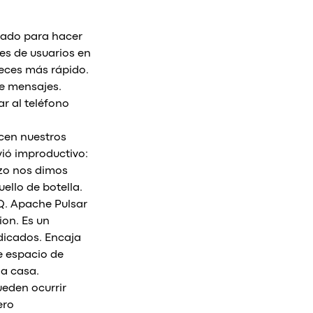
tado para hacer
es de usuarios en
veces más rápido.
de mensajes.
r al teléfono
cen nuestros
ió improductivo:
rzo nos dimos
ello de botella.
Q. Apache Pulsar
ion. Es un
dicados. Encaja
e espacio de
 a casa.
ueden ocurrir
ero