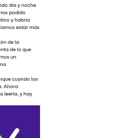
ndo día y noche
ramos podido
tico y habría
dríamos estar más
ón de la
nta de lo que
imos un
una
orque cuando los
a. Ahora
 leerla, y hay