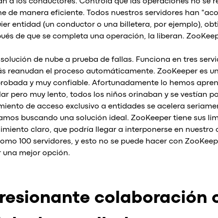
an a los conductores. Controla que las operaciones no se r
ne de manera eficiente. Todos nuestros servidores han "ac
er entidad (un conductor o una billetera, por ejemplo), ob
spués de que se completa una operación, la liberan. ZooKee
olución de nube a prueba de fallas. Funciona en tres servid
emás reanudan el proceso automáticamente. ZooKeeper es u
probada y muy confiable. Afortunadamente lo hemos apren
lar pero muy lento, todos los niños orinaban y se vestían po
miento de acceso exclusivo a entidades se acelera seriame
amos buscando una solución ideal. ZooKeeper tiene sus lim
dimiento claro, que podría llegar a interponerse en nuestro
como 100 servidores, y esto no se puede hacer con ZooKeep
r una mejor opción.
presionante colaboración 