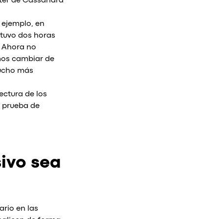
ter de Cassandra
 ejemplo, en
 tuvo dos horas
. Ahora no
mos cambiar de
mucho más
ectura de los
a prueba de
ivo sea
ario en las