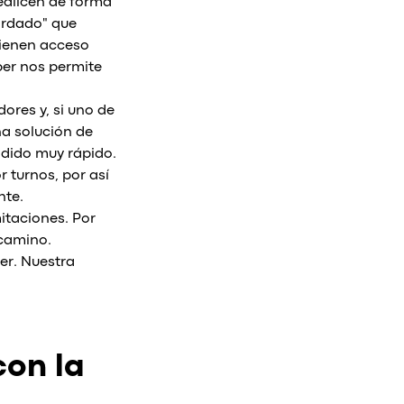
ealicen de forma
ordado" que
tienen acceso
per nos permite
ores y, si uno de
na solución de
dido muy rápido.
r turnos, por así
nte.
itaciones. Por
 camino.
er. Nuestra
con la